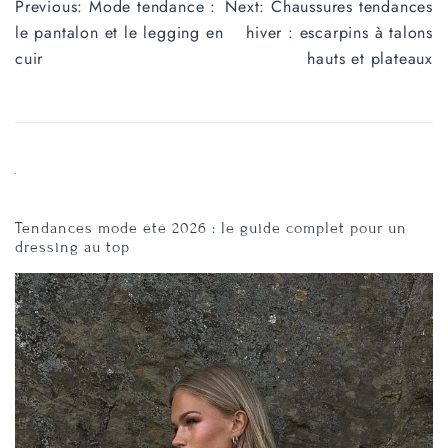
Navigation
Previous:
Mode tendance :
Next:
Chaussures tendances
de
le pantalon et le legging en
hiver : escarpins à talons
cuir
hauts et plateaux
l’article
Tendances mode été 2026 : le guide complet pour un
dressing au top