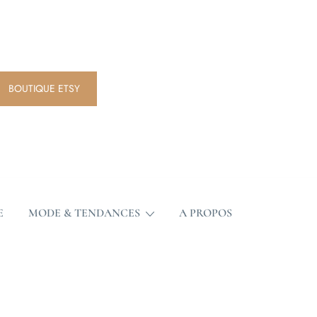
BOUTIQUE ETSY
trass
nce
E
MODE & TENDANCES
A PROPOS