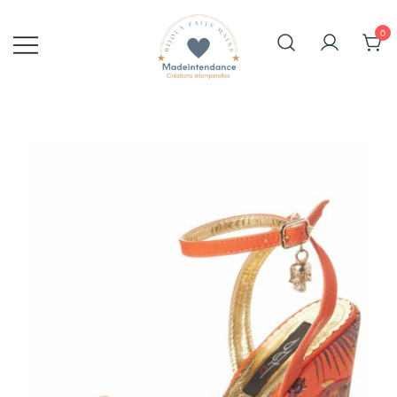
Skip
to
0
content
Création artisanale de bijoux
Vente de bijoux fantaisie faits
fantaisie avec pierre et strass
main en Provence