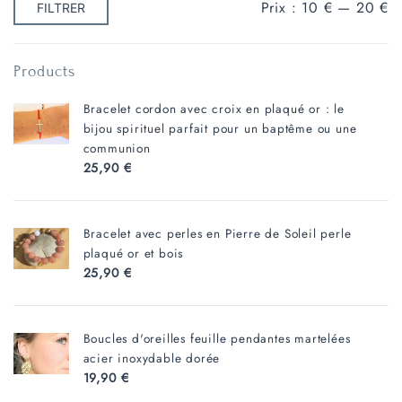
Prix
Prix
Prix :
10 €
—
20 €
FILTRER
min
max
Products
Bracelet cordon avec croix en plaqué or : le
bijou spirituel parfait pour un baptême ou une
communion
25,90
€
Bracelet avec perles en Pierre de Soleil perle
plaqué or et bois
25,90
€
Boucles d'oreilles feuille pendantes martelées
acier inoxydable dorée
19,90
€