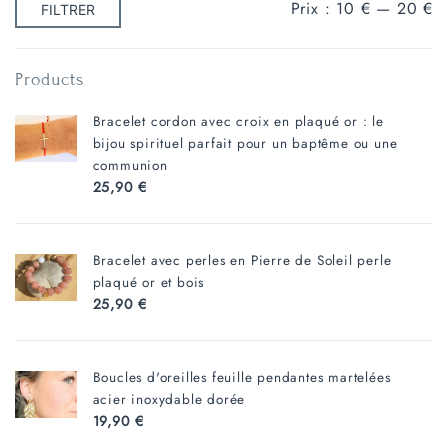
Prix
Prix
Prix :
10 €
—
20 €
FILTRER
min
max
Products
Bracelet cordon avec croix en plaqué or : le
bijou spirituel parfait pour un baptême ou une
communion
25,90
€
Bracelet avec perles en Pierre de Soleil perle
plaqué or et bois
25,90
€
Boucles d'oreilles feuille pendantes martelées
acier inoxydable dorée
19,90
€