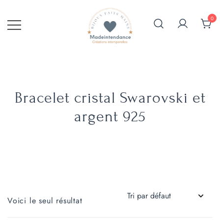
Skip
to
0
content
Création artisanale de bijoux
Vente de bijoux fantaisie faits
fantaisie avec pierre et strass
main en Provence
Bracelet cristal Swarovski et
argent 925
Voici le seul résultat